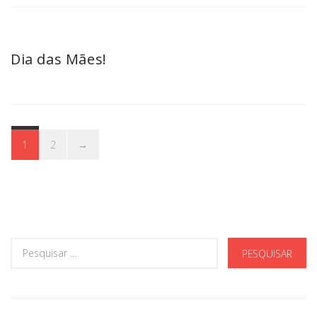
Dia das Mães!
1
2
→